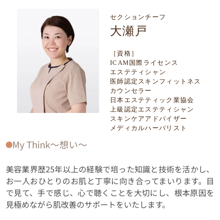
セクションチーフ
大瀬戸
［資格］
ICAM国際ライセンス
エステティシャン
医師認定スキンフィットネス
カウンセラー
日本エステティック業協会
上級認定エステティシャン
スキンケアアドバイザー
メディカルハーバリスト
My Think〜想い〜
美容業界歴25年以上の経験で培った知識と技術を活かし、
お一人おひとりのお肌と丁寧に向き合ってまいります。目
で見て、手で感じ、心で聴くことを大切にし、根本原因を
見極めながら肌改善のサポートをいたします。