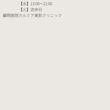
【水】13:00～21:00
【火】店休日
顧問医院
カルミア美肌クリニック