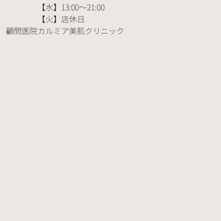
【水】13:00～21:00
【火】店休日
顧問医院
カルミア美肌クリニック