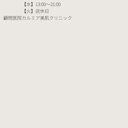
【水】13:00～21:00
【火】店休日
顧問医院
カルミア美肌クリニック