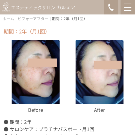
ホーム
|
ビフォーアフター
|
期間：2年（月1回）
期間：2年（月1回）
Before
After
● 期間：2年
● サロンケア：
プラチナパスポート
月1回